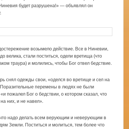
 Ниневия будет разрушена!» — объявлял он
.
достережение возымело действие. Все в Ниневии,
до велика, стали поститься, одели вретища (что
аком траура) и молились, чтобы Бог отвел бедствие.
рь снял одежды свои, «оделся во вретище и сел на
 Поразительные перемены в людях не были
«и пожалел Бог о бедствии, о котором сказал, что
на них, и не навел».
, что надо делать всем верующим и неверующим в
дям Земли. Поститься и молиться, тем более что