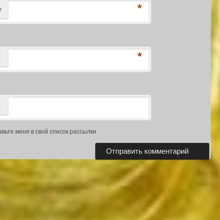
*
е
*
авьте меня в свой список рассылки