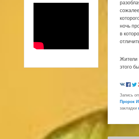
разобла
сожалее
которого
ночь пр
в котор
отличит
Жители 
этого б
Запись о
Пророк И
закладки