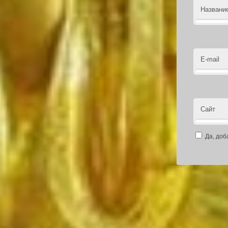
Названи
E-mail
Сайт
Да, доб