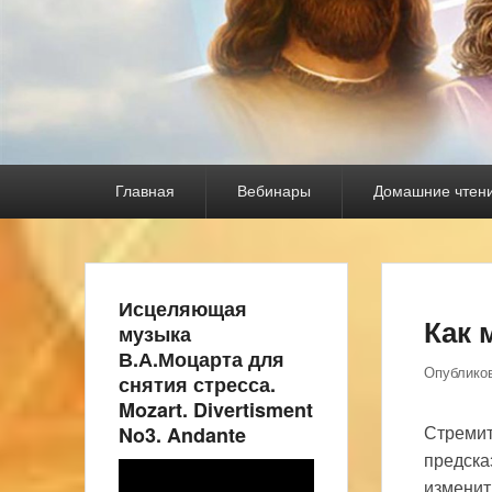
Основное
Главная
Вебинары
Домашние чтен
меню
Исцеляющая
Как 
музыка
В.А.Моцарта для
Опублико
снятия стресса.
Mozart. Divertisment
No3. Andante
Стремит
предска
Видеоплеер
изменит