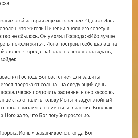
асха.
ение этой истории еще интереснее. Однако Иона
оволен, что жители Ниневии вняли его совету и
ство не сбылось. Он умолял Господа: «Ибо лучше
реть, нежели жить». Иона построил себе шалаш на
й стороне города, забрался в него и стал ждать,
зойдет.
зрастил Господь Бог растение» для защиты
егося пророка от солнца. На следующий день
 послал червя подточить растение, и оно засохло.
олнце стало палить голову Ионы и задул знойный
н снова взмолился о смерти, и выложил Богу, как
а Него за то, что Бог погубил растение.
Пророка Ионы» заканчивается, когда Бог