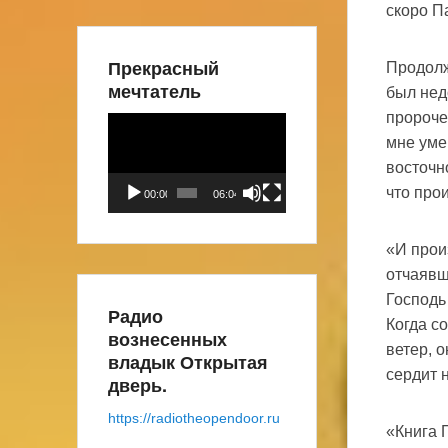
скоро П
Прекрасный
Продолж
мечтатель
был нед
пророче
Видеоплеер
мне уме
восточно
что прои
00:00
06:04
«И прои
отчаявш
Господь
Радио
Когда с
вознесенных
ветер, о
владык Открытая
сердит н
дверь.
https://radiotheopendoor.ru
«Книга 