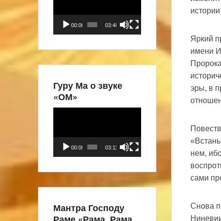
истории
00:00
03:48
Яркий п
имени И
Пророка
историч
Гуру Ма о звуке
эры, в 
«ОМ»
отношен
Видеоплеер
Повеств
«Встань
00:00
03:11
нем, иб
воспрот
сами про
Мантра Господу
Снова п
Раме «Рама, Рама,
Ниневии