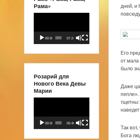
Рама»
дней, и
повсюду
Видеоплеер
00:00
07:24
Его пре
от мала 
было зн
Розарий для
Нового Века Девы
Даже ца
Марии
пепле».
Видеоплеер
тщетны: 
наведет 
00:00
05:46
Так вот
Бога лю