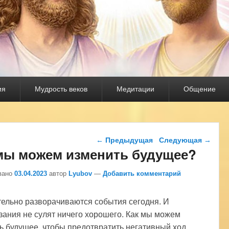
ия
Мудрость веков
Медитации
Общение
Навигация по записям
←
Предыдущая
Следующая
→
мы можем изменить будущее?
вано
03.04.2023
автор
Lyubov
—
Добавить комментарий
ельно разворачиваются события сегодня. И
зания не сулят ничего хорошего. Как мы можем
ь будущее, чтобы предотвратить негативный ход