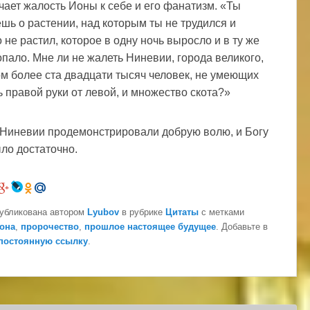
чает жалость Ионы к себе и его фанатизм. «Ты
шь о растении, над которым ты не трудился и
 не растил, которое в одну ночь выросло и в ту же
опало. Мне ли не жалеть Ниневии, города великого,
ом более ста двадцати тысяч человек, не умеющих
ь правой руки от левой, и множество скота?»
Ниневии продемонстрировали добрую волю, и Богу
ыло достаточно.
публикована автором
Lyubov
в рубрике
Цитаты
с метками
она
,
пророчество
,
прошлое настоящее будущее
. Добавьте в
постоянную ссылку
.