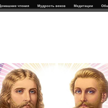
Домашние чтения
Мудрость веков
Медитации
Общ