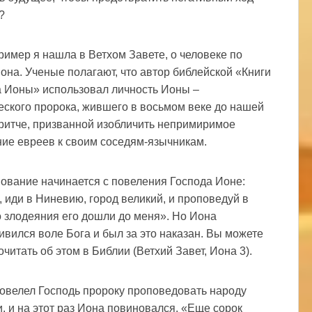
?
ример я нашла в Ветхом Завете, о человеке по
она. Ученые полагают, что автор библейской «Книги
 Ионы» использовал личность Ионы –
еского пророка, жившего в восьмом веке до нашей
притче, призванной изобличить непримиримое
ие евреев к своим соседям-язычникам.
ование начинается с повеления Господа Ионе:
, иди в Ниневию, город великий, и проповедуй в
о злодеяния его дошли до меня». Но Иона
ивился воле Бога и был за это наказан. Вы можете
читать об этом в Библии (Ветхий Завет, Иона 3).
овелел Господь пророку проповедовать народу
, и на этот раз Иона повиновался. «Еще сорок