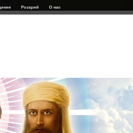
ение
Розарий
О нас