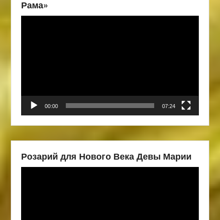
Рама»
Видеоплеер
00:00
07:24
Розарий для Нового Века Девы Марии
Видеоплеер