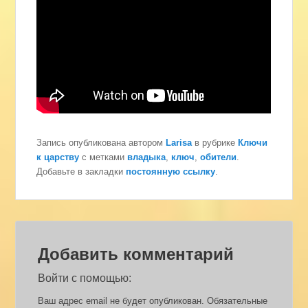
Запись опубликована автором
Larisa
в рубрике
Ключи
к царству
с метками
владыка
,
ключ
,
обители
.
Добавьте в закладки
постоянную ссылку
.
Добавить комментарий
Войти с помощью:
Ваш адрес email не будет опубликован.
Обязательные