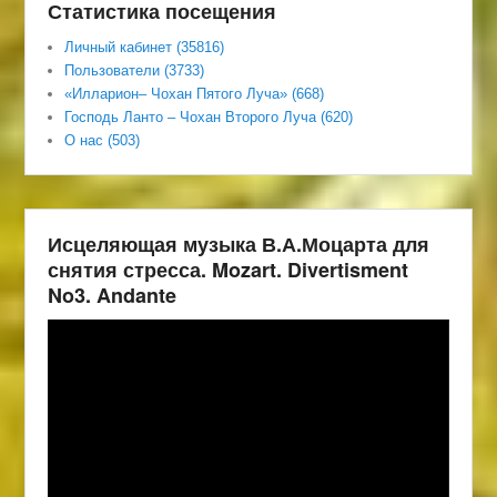
Статистика посещения
Личный кабинет (35816)
Пользователи (3733)
«Илларион– Чохан Пятого Луча» (668)
Господь Ланто – Чохан Второго Луча (620)
О нас (503)
Исцеляющая музыка В.А.Моцарта для
снятия стресса. Mozart. Divertisment
No3. Andante
Видеоплеер