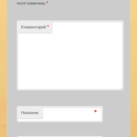
*
поля помечены
*
Комментарий
*
Название