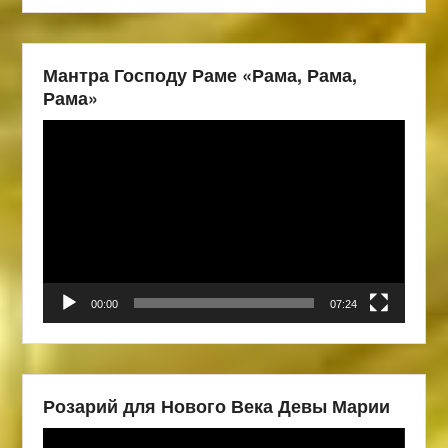
Мантра Господу Раме «Рама, Рама,
Рама»
Видеоплеер
00:00
07:24
Розарий для Нового Века Девы Марии
Видеоплеер