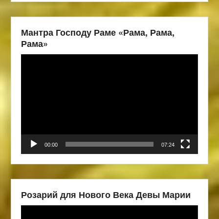
Мантра Господу Раме «Рама, Рама,
Рама»
Видеоплеер
00:00
07:24
Розарий для Нового Века Девы Марии
Видеоплеер