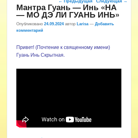
←
Предыдущая
Следующая
→
Мантра Гуань — Инь «НА
— МО ДЭ ЛИ ГУАНЬ ИНЬ»
Опубликовано
24.09.2024
автор
Larisa
—
Добавить
комментарий
Привет! (Почтение к священному имени)
Гуань Инь Скрытная.