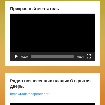
Прекрасный мечтатель
Видеоплеер
00:00
06:04
Радио вознесенных владык Открытая
дверь.
https://radiotheopendoor.ru