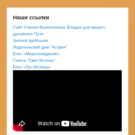
Наши ссылки
Сайт Учение Вознесенных Владык для вашего
духовного Пути
Summit lighthouse
Издательский дом "Астрея"
Блог «Миросозидание»
Газета "Свет Истины"
Блог «Луч Истины»