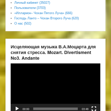
Личный кабинет (35027)
Пользователи (3703)
«Илларион– Чохан Пятого Луча» (666)
Господь Ланто – Чохан Второго Луча (620)
О нас (502)
Исцеляющая музыка В.А.Моцарта для
снятия стресса. Mozart. Divertisment
No3. Andante
Видеоплеер
00:00
03:48