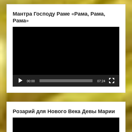
Мантра Господу Раме «Рама, Рама,
Рама»
Видеоплеер
00:00
07:24
Розарий для Нового Века Девы Марии
Видеоплеер