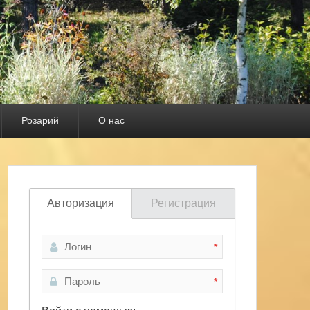
Розарий
О нас
Авторизация
Регистрация
*
*