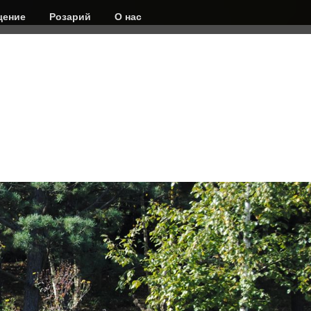
ение
Розарий
О нас