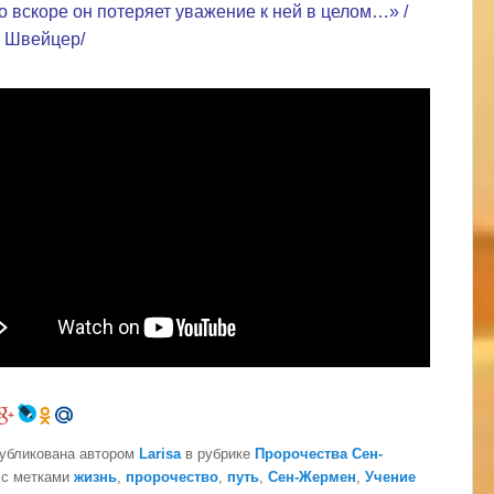
то вскоре он потеряет уважение к ней в целом…» /
 Швейцер/
публикована автором
Larisa
в рубрике
Пророчества Сен-
с метками
жизнь
,
пророчество
,
путь
,
Сен-Жермен
,
Учение