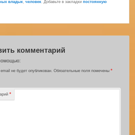
ных владык
,
человек
. Добавьте в закладки
постоянную
вить комментарий
 помощью:
*
email не будет опубликован.
Обязательные поля помечены
*
тарий