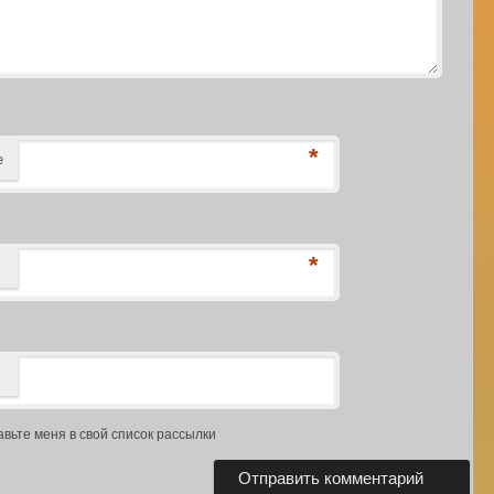
*
е
*
авьте меня в свой список рассылки