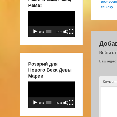
вознесен
Рама»
ссылку
.
Видеоплеер
00:00
07:24
Доба
Войти с
Ваш адрес 
Розарий для
Нового Века Девы
Марии
Коммен
Видеоплеер
00:00
05:46