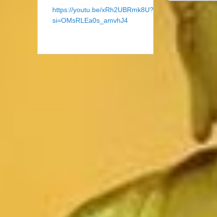
https://youtu.be/xRh2UBRmk8U?
si=OMsRLEa0s_amvhJ4