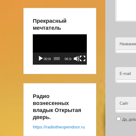
Прекрасный
мечтатель
Видеоплеер
Названи
00:00
06:04
E-mail
Радио
вознесенных
Сайт
владык Открытая
дверь.
Да, доб
https://radiotheopendoor.ru