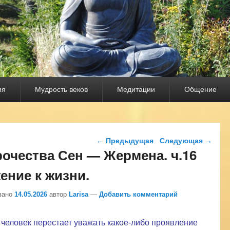
ия
Мудрость веков
Медитации
Общение
Навигация по записям
←
Предыдущая
Следующая
→
очества Сен — Жермена. ч.16
ение к жизни.
вано
14.05.2026
автор
Larisa
—
Добавить комментарий
человек перестает уважать какое-либо проявление