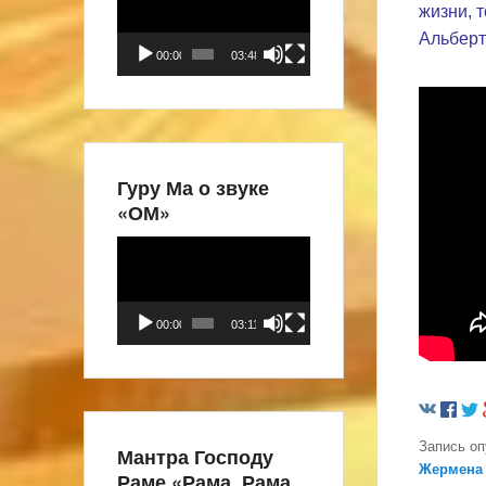
жизни, 
Альберт
00:00
03:48
Гуру Ма о звуке
«ОМ»
Видеоплеер
00:00
03:11
Запись о
Мантра Господу
Жермена
Раме «Рама, Рама,