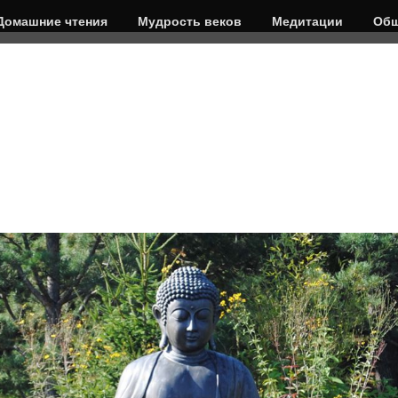
Домашние чтения
Мудрость веков
Медитации
Общ