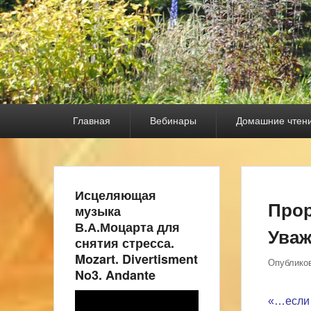
Основное
Главная
Вебинары
Домашние чтен
меню
Исцеляющая
Прор
музыка
В.А.Моцарта для
Уваж
снятия стресса.
Mozart. Divertisment
Опублико
No3. Andante
Видеоплеер
«…если 