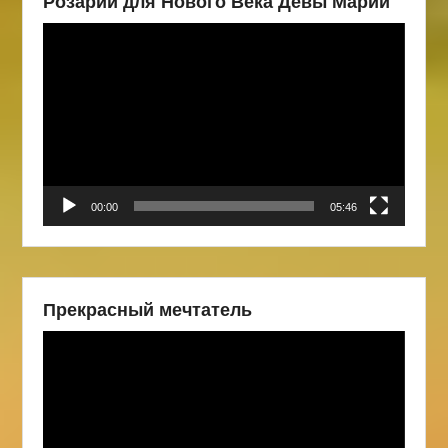
Розарий для Нового Века Девы Марии
Видеоплеер
00:00
05:46
Прекрасный мечтатель
Видеоплеер