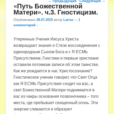
←
Предыдущая
Следующая
→
«Путь Божественной
Матери». ч.3. Гностицизм.
Опубликовано
28.07.2019
автор
Larisa
—
1
комментарий ↓
Утерянные Учения Иисуса Христа
возвращают знания о Стезе воссоединения с
единородным Сыном Бога и с Я ЕСМЬ
Присутствием. Гностики и первые христиане
оставили потомкам записи об этом таинстве.
Как же рождается в нас Христосознание?
Гностическое учение говорит, что Свет Отца
как Я ЕСМЬ Присутствие сходит на вас, а
свет Божественной Матери поднимается в
вас из чакры основания позвоночника – того
места, где пребывает священный огонь. Эти
энергии сливаются и образуют