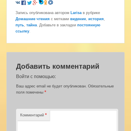
Запись опубликована автором
Larisa
в рубрике
Домашние чтения
с метками
видение
,
история
,
путь
,
тайна
. Добавьте в закладки
постоянную
ссылку
.
Добавить комментарий
Войти с помощью:
Ваш адрес email не будет опубликован.
Обязательные
*
поля помечены
*
Комментарий