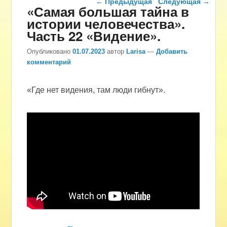
←
Предыдущая
Следующая
→
«Самая большая тайна в
истории человечества».
Часть 22 «Видение».
Опубликовано
01.07.2023
автор
Larisa
—
Добавить
комментарий
«Где нет видения, там люди гибнут».