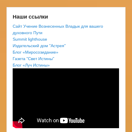
Наши ссылки
Сайт Учение Вознесенных Владык для вашего
духовного Пути
Summit lighthouse
Издательский дом "Астрея"
Блог «Миросозидание»
Газета "Свет Истины"
Блог «Луч Истины»