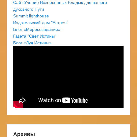
Сайт Учение Вознесенных Владык для вашего
духовного Пути
Summit lighthouse
Издательский дом "Астрея"
Блог «Миросозидание»
Газета "Свет Истины"
Блог «Луч Истины»
Архивы