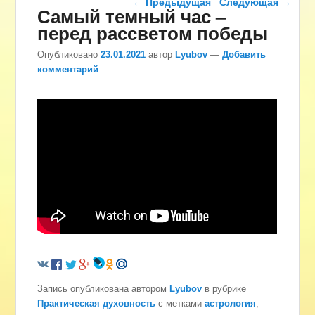
←
Предыдущая
Следующая
→
Самый темный час –
перед рассветом победы
Опубликовано
23.01.2021
автор
Lyubov
—
Добавить
комментарий
Запись опубликована автором
Lyubov
в рубрике
Практическая духовность
с метками
астрология
,