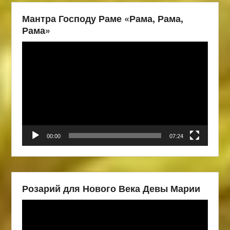
Мантра Господу Раме «Рама, Рама,
Рама»
Видеоплеер
00:00
07:24
Розарий для Нового Века Девы Марии
Видеоплеер