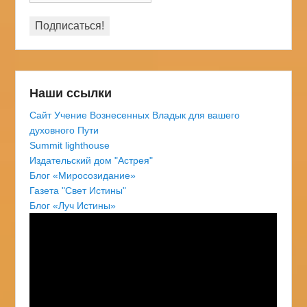
Наши ссылки
Сайт Учение Вознесенных Владык для вашего
духовного Пути
Summit lighthouse
Издательский дом "Астрея"
Блог «Миросозидание»
Газета "Свет Истины"
Блог «Луч Истины»