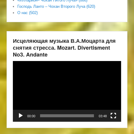
«Илларион– Чохан Пятого Луча» (666)
Господь Ланто – Чохан Второго Луча (620)
О нас (502)
Исцеляющая музыка В.А.Моцарта для
снятия стресса. Mozart. Divertisment
No3. Andante
Видеоплеер
00:00
03:48