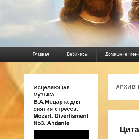
Основное
Главная
Вебинары
Домашние чтен
меню
Исцеляющая
АРХИВ 
музыка
В.А.Моцарта для
снятия стресса.
Mozart. Divertisment
No3. Andante
Цита
Видеоплеер