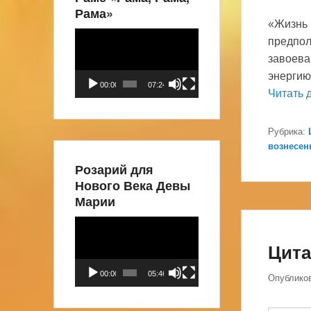
Рама»
«Жизнь 
Видеоплеер
предпол
завоева
энергию
00:00
07:24
Читать 
Рубрика:
вознесен
Розарий для
Нового Века Девы
Марии
Видеоплеер
Цита
00:00
05:46
Опублико