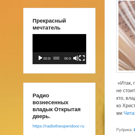
Прекрасный
мечтатель
Видеоплеер
00:00
06:04
«Итак, 
не стои
Радио
кто, вл
вознесенных
ко Хрис
владык Открытая
ми
Чита
дверь.
https://radiotheopendoor.ru
Рубрика: