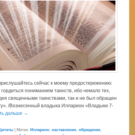
прислушайтесь сейчас к моему предостережению:
т гордиться пониманием таинств, ибо немало тех,
адея священными таинствами, так и не был обращен
ту». /Вознесенный владыка Илларион «Владыки 7-
ть дальше →
Цитаты
|
Метки:
Илларион
,
наставление
,
обращение
,