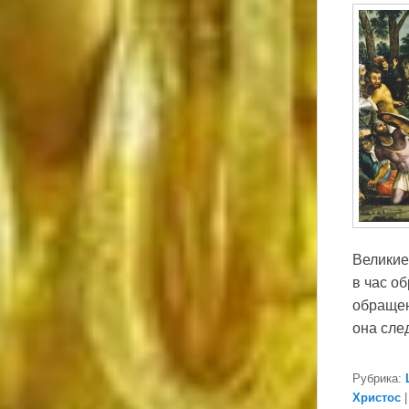
Великие
в час об
обращен
она сле
Рубрика:
Христос