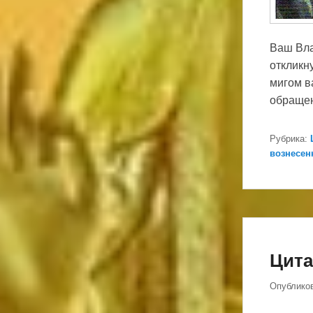
Ваш Вла
откликну
мигом в
обраще
Рубрика:
вознесен
Цита
Опублико