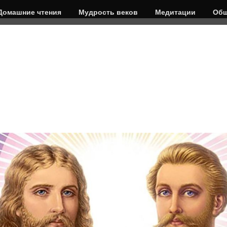
Домашние чтения
Мудрость веков
Медитации
Общ