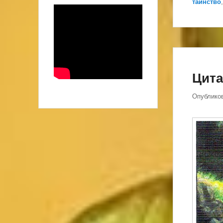
таинство
Цита
Опублико