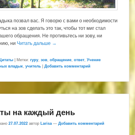
дыка позвал вас. Я говорю с вами о необходимости
ться на зов сделать это так, чтобы тот миг стал
ашего обращения. Не противьтесь ни зову, ни
нию, ни
Читать дальше →
Цитаты
|
Метки:
гуру
,
зов
,
обращение
,
ответ
,
Учение
ных владык
,
учитель
|
Добавить комментарий
ты на каждый день
вано
27.07.2022
автор
Larisa
—
Добавить комментарий