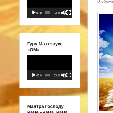
Опублико
00:00
03:48
Гуру Ма о звуке
«ОМ»
Видеоплеер
00:00
03:11
Мантра Господу
Раме «Рама, Рама,