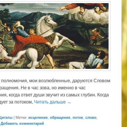
 полномочия, мои возлюбленные, даруются Словом
ращения. Не в час зова, но именно в час
ия, когда ответ души звучит из самых глубин. Когда
дует за потоком,
Читать дальше →
Цитаты
|
Метки:
исцеление
,
обращение
,
поток
,
слово
,
|
Добавить комментарий