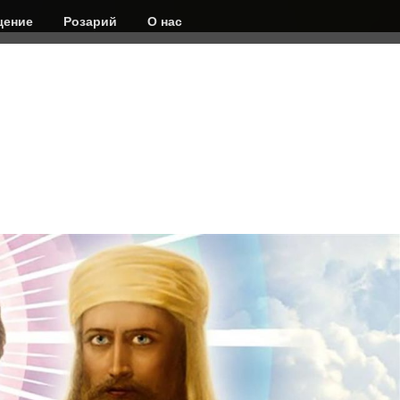
ение
Розарий
О нас