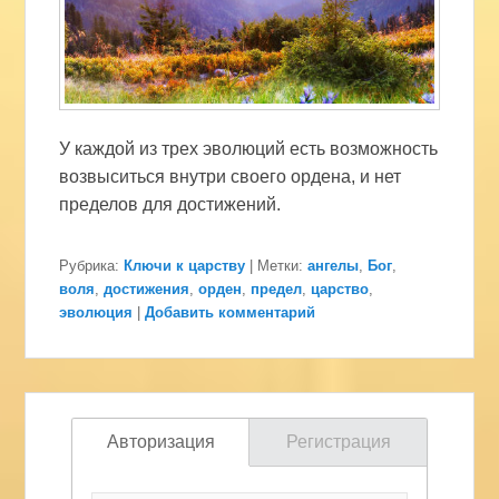
У каждой из трех эволюций есть возможность
возвыситься внутри своего ордена, и нет
пределов для достижений.
Рубрика:
Ключи к царству
|
Метки:
ангелы
,
Бог
,
воля
,
достижения
,
орден
,
предел
,
царство
,
эволюция
|
Добавить комментарий
Авторизация
Регистрация