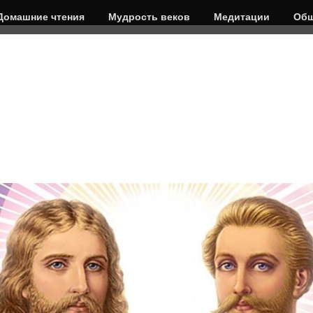
Домашние чтения
Мудрость веков
Медитации
Общ