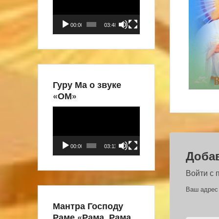
00:00
03:48
Гуру Ма о звуке
«ОМ»
Видеоплеер
00:00
03:11
Доба
Войти с
Ваш адрес 
Мантра Господу
Раме «Рама, Рама,