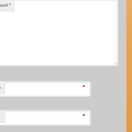
*
тарий
*
е
*