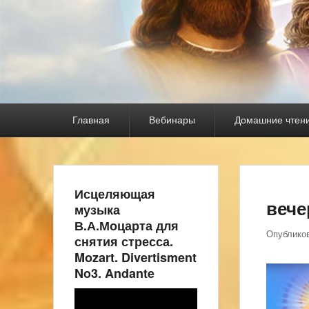
Основное
Главная
Вебинары
Домашние чтен
меню
Исцеляющая
вече
музыка
В.А.Моцарта для
Опублико
снятия стресса.
Mozart. Divertisment
No3. Andante
Видеоплеер