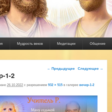
ия
Мудрость веков
Медитации
Общение
Навигация по изображениям
← Предыдущее
Следующее →
р-1-2
вано
26.10.2022
с разрешением
932 × 515
в галерее
вечер-1-2