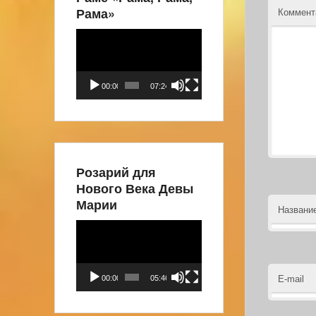
Рама»
Коммен
Видеоплеер
00:00
07:24
Розарий для
Нового Века Девы
Марии
Названи
Видеоплеер
00:00
05:46
E-mail