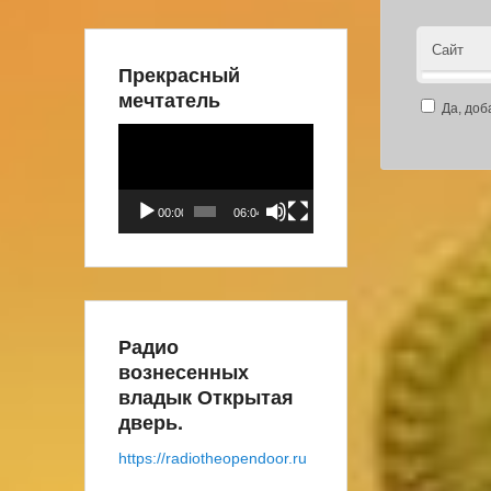
Сайт
Прекрасный
мечтатель
Да, доб
Видеоплеер
00:00
06:04
Радио
вознесенных
владык Открытая
дверь.
https://radiotheopendoor.ru