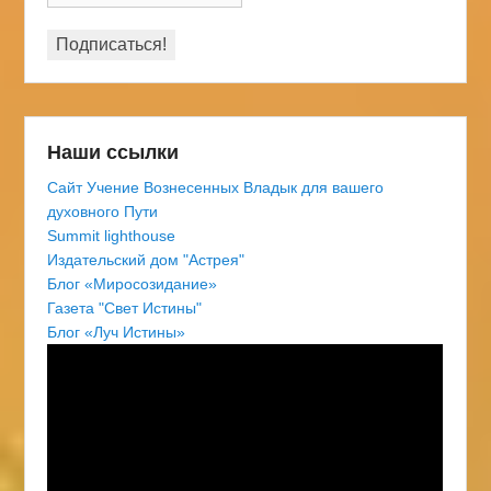
Наши ссылки
Сайт Учение Вознесенных Владык для вашего
духовного Пути
Summit lighthouse
Издательский дом "Астрея"
Блог «Миросозидание»
Газета "Свет Истины"
Блог «Луч Истины»