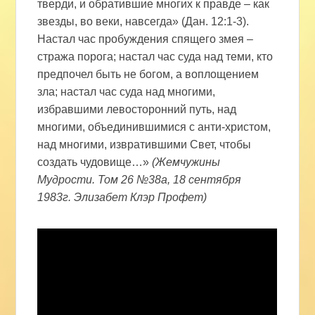
тверди, и обратившие многих к правде – как
звезды, во веки, навсегда» (Дан. 12:1-3).
Настал час пробуждения спящего змея –
стража порога; настал час суда над теми, кто
предпочел быть не богом, а воплощением
зла; настал час суда над многими,
избравшими левосторонний путь, над
многими, объединившимися с анти-христом,
над многими, извратившими Свет, чтобы
создать чудовище…»
(Жемчужины
Мудрости. Том 26 №38а, 18 сентября
1983г. Элизабет Клэр Профет)