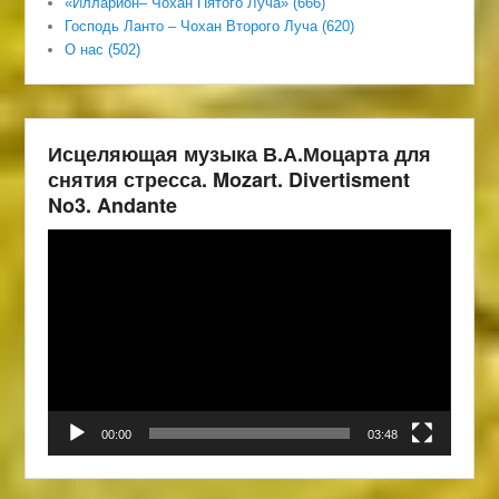
«Илларион– Чохан Пятого Луча» (666)
Господь Ланто – Чохан Второго Луча (620)
О нас (502)
Исцеляющая музыка В.А.Моцарта для
снятия стресса. Mozart. Divertisment
No3. Andante
Видеоплеер
00:00
03:48