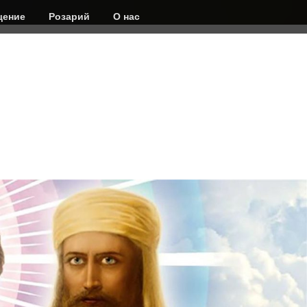
ение
Розарий
О нас