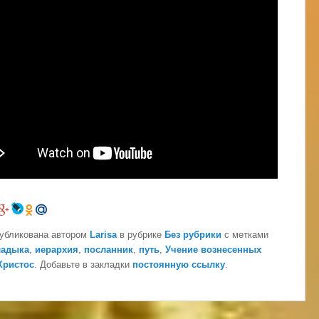
публикована автором
Larisa
в рубрике
Без рубрики
с метками
ладыка
,
иерархия
,
посланник
,
путь
,
Учение вознесенных
Христос
. Добавьте в закладки
постоянную ссылку
.