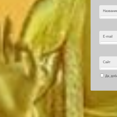
Названи
E-mail
Сайт
Да, доб