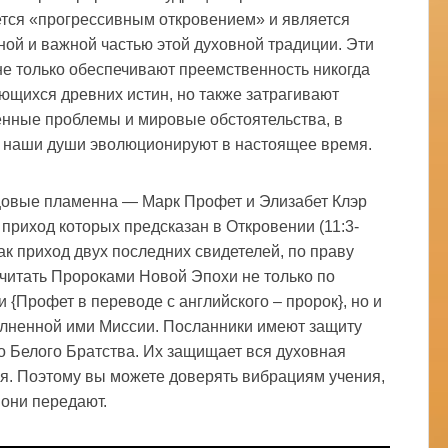
тся «прогрессивным откровением» и является
ной и важной частью этой духовной традиции. Эти
не только обеспечивают преемственность никогда
ющихся древних истин, но также затрагивают
нные проблемы и мировые обстоятельства, в
 наши души эволюционируют в настоящее время.
овые пламенна — Марк Профет и Элизабет Клэр
 приход которых предсказан в Откровении (11:3-
как приход двух последних свидетелей, по праву
читать Пророками Новой Эпохи не только по
 {Профет в переводе с английского – пророк}, но и
лненной ими Миссии. Посланники имеют защиту
о Белого Братства. Их защищает вся духовная
я. Поэтому вы можете доверять вибрациям учения,
 они передают.