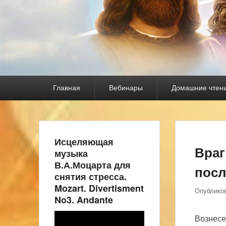
Основное
Главная
Вебинары
Домашние чтен
меню
Исцеляющая
Враг
музыка
В.А.Моцарта для
посл
снятия стресса.
Mozart. Divertisment
Опублико
No3. Andante
Видеоплеер
Вознесе