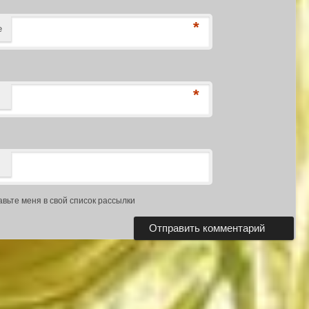
*
е
*
авьте меня в свой список рассылки