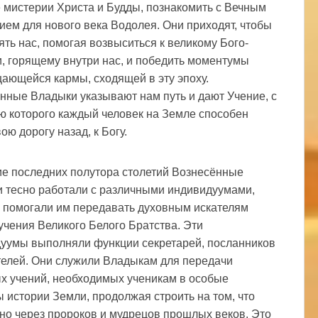
 мистерии Христа и Будды, познакомить с Вечным
ием для нового века Водолея. Они приходят, чтобы
ять нас, помогая возвыситься к великому Бого-
, горящему внутри нас, и победить моментумы
щающейся кармы, сходящей в эту эпоху.
нные Владыки указывают нам путь и дают Учение, с
 которого каждый человек на Земле способен
ою дорогу назад, к Богу.
ие последних полутора столетий Вознесённые
 тесно работали с различными индивидуумами,
 помогали им передавать духовным искателям
учения Великого Белого Братства. Эти
уумы выполняли функции секретарей, посланников
телей. Они служили Владыкам для передачи
х учений, необходимых ученикам в особые
 истории Земли, продолжая строить на том, что
но через пророков и мудрецов прошлых веков. Это