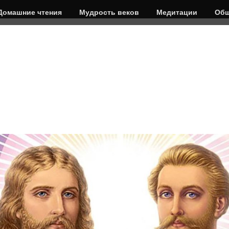
Домашние чтения
Мудрость веков
Медитации
Общ