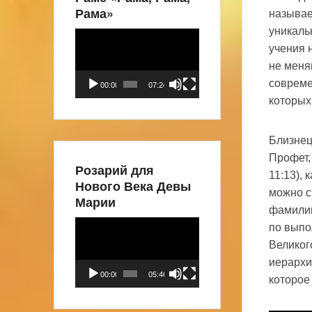
Рама»
называе
уникаль
Видеоплеер
учения 
не меня
совреме
00:00
07:24
которых
Близнец
Профет,
Розарий для
11:13), 
Нового Века Девы
можно с
Марии
фамилии
Видеоплеер
по выпо
Великог
иерархи
00:00
05:46
которое