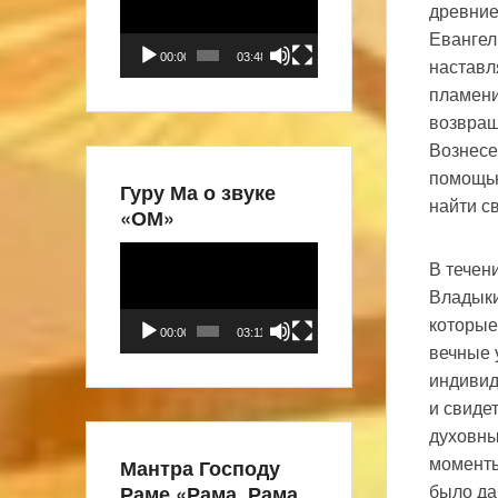
древние
Евангел
00:00
03:48
наставл
пламени
возвра­
Вознесе
помощью
Гуру Ма о звуке
найти св
«ОМ»
Видеоплеер
В течен
Владыки
которые
00:00
03:11
вечные 
индивид
и свиде
духовны
Мантра Господу
моменты
Раме «Рама, Рама,
было да