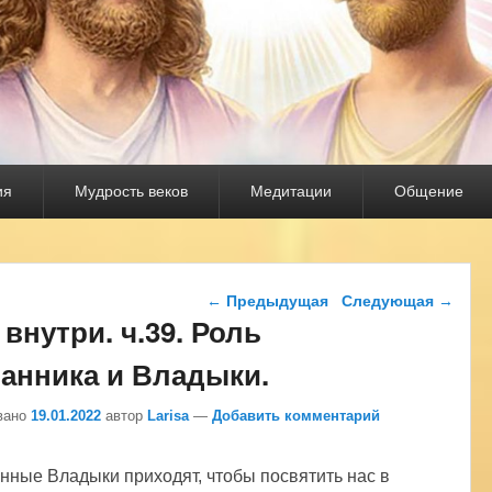
ия
Мудрость веков
Медитации
Общение
Навигация по записям
←
Предыдущая
Следующая
→
 внутри. ч.39. Роль
анника и Владыки.
вано
19.01.2022
автор
Larisa
—
Добавить комментарий
нные Владыки приходят, чтобы посвятить нас в