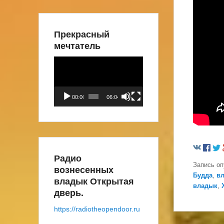
Прекрасный
мечтатель
Видеоплеер
00:00
06:04
Радио
Запись о
вознесенных
Будда
,
в
владык Открытая
владык
,
дверь.
https://radiotheopendoor.ru