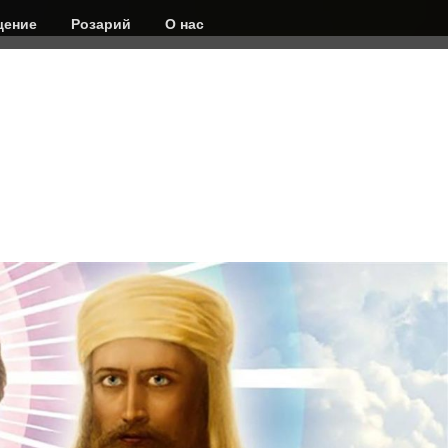
ение
Розарий
О нас