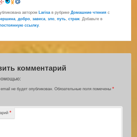
публикована автором
Larisa
в рубрике
Домашние чтения
с
вершина
,
добро
,
завеса
,
зло
,
путь
,
страж
. Добавьте в
постоянную ссылку
.
вить комментарий
 помощью:
*
email не будет опубликован.
Обязательные поля помечены
*
тарий