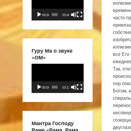
иллюзии
времени
00:00
03:48
часто п
привяза
собстве
изобрет
иллюзии
Гуру Ма о звуке
все Его
«ОМ»
ежеднев
Видеоплеер
Так, от
происхо
пор пок
00:00
03:11
Богом, 
спираль
перенос
несовер
созерца
Мантра Господу
двуглаз
Раме «Рама, Рама,