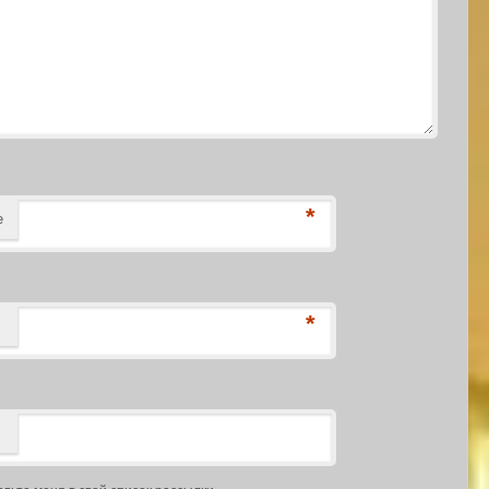
*
е
*