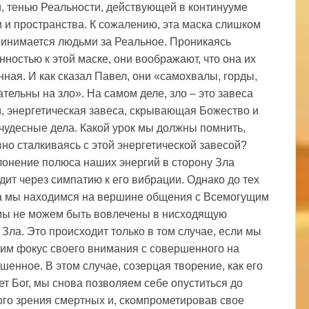
, тенью Реальности, действующей в континууме
 и пространства. К сожалению, эта маска слишком
ринимается людьми за Реальное. Проникаясь
нностью к этой маске, они воображают, что она их
нная. И как сказал Павел, они «самохвалы, горды,
ательны на зло». На самом деле, зло – это завеса
, энергетическая завеса, скрывающая Божество и
 чудесные дела. Какой урок мы должны помнить,
но сталкиваясь с этой энергетической завесой?
клонение полюса наших энергий в сторону Зла
дит через симпатию к его вибрации. Однако до тех
а мы находимся на вершине общения с Всемогущим
мы не можем быть вовлечены в нисходящую
 Зла. Это происходит только в том случае, если мы
им фокус своего внимания с совершенного на
шенное. В этом случае, созерцая творение, как его
ет Бог, мы снова позволяем себе опуститься до
ого зрения смертных и, скомпрометировав свое