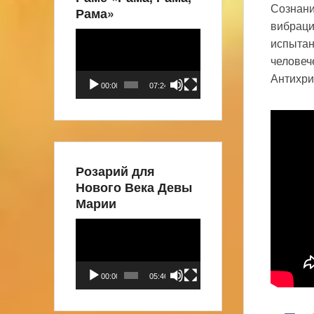
Сознани
Рама»
вибраци
Видеоплеер
испытан
человеч
Антихри
00:00
07:24
Розарий для
Нового Века Девы
Марии
Видеоплеер
00:00
05:46