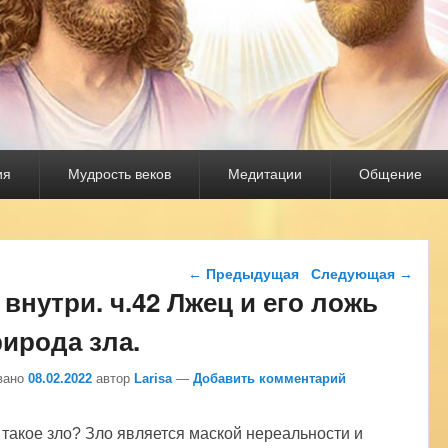
ия
Мудрость веков
Медитации
Общение
Навигация по записям
←
Предыдущая
Следующая
→
 внутри. ч.42 Лжец и его ложь
ирода зла.
вано
08.02.2022
автор
Larisa
—
Добавить комментарий
 такое зло? Зло является маской нереальности и