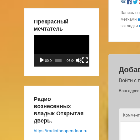
Запись о
метками
Прекрасный
закладки
мечтатель
Видеоплеер
00:00
06:04
Доба
Войти с
Ваш адрес 
Радио
вознесенных
владык Открытая
Коммен
дверь.
https://radiotheopendoor.ru