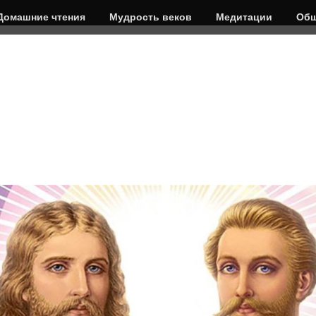
Домашние чтения
Мудрость веков
Медитации
Общ