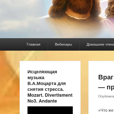
Основное
Главная
Вебинары
Домашние чтен
меню
Исцеляющая
Враг
музыка
В.А.Моцарта для
— пр
снятия стресса.
Mozart. Divertisment
Опублико
No3. Andante
Видеоплеер
«Что же