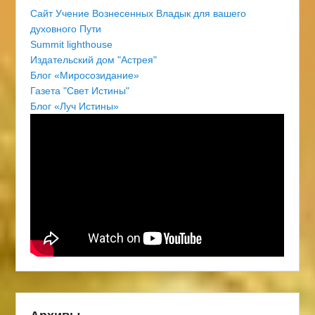
Сайт Учение Вознесенных Владык для вашего
духовного Пути
Summit lighthouse
Издательский дом "Астрея"
Блог «Миросозидание»
Газета "Свет Истины"
Блог «Луч Истины»