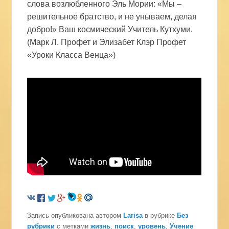
слова возлюбленного Эль Мории: «Мы –
решительное братство, и не унываем, делая
добро!» Ваш космический Учитель Кутхуми.
(Марк Л. Профет и Элизабет Клэр Профет
«Уроки Класса Венца»)
Запись опубликована автором
Larisa
в рубрике
Без
рубрики
с метками
жизнь
,
поиск
,
уровень
,
Учение