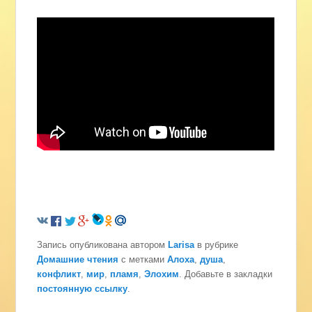
Запись опубликована автором
Larisa
в рубрике
Домашние чтения
с метками
Алоха
,
душа
,
конфликт
,
мир
,
пламя
,
Элохим
. Добавьте в закладки
постоянную ссылку
.