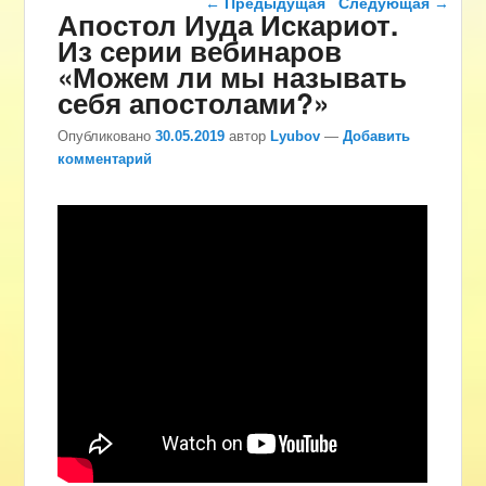
←
Предыдущая
Следующая
→
Апостол Иуда Искариот.
Из серии вебинаров
«Можем ли мы называть
себя апостолами?»
Опубликовано
30.05.2019
автор
Lyubov
—
Добавить
комментарий