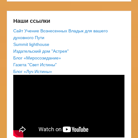
Наши ссылки
Сайт Учение Вознесенных Владык для вашего
духовного Пути
Summit lighthouse
Издательский дом "Астрея"
Блог «Миросозидание»
Газета "Свет Истины"
Блог «Луч Истины»