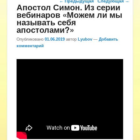
←
Предыдущая
Следующая
→
Апостол Симон. Из серии
вебинаров «Можем ли мы
называть себя
апостолами?»
Опубликовано
01.06.2019
автор
Lyubov
—
Добавить
комментарий