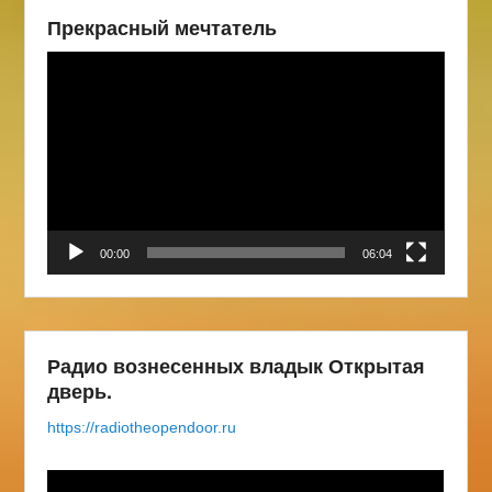
Прекрасный мечтатель
Видеоплеер
00:00
06:04
Радио вознесенных владык Открытая
дверь.
https://radiotheopendoor.ru