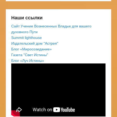
Наши ссылки
Сайт Учение Вознесенных Владык для вашего
духовного Пути
Summit lighthouse
Издательский дом "Астрея"
Блог «Миросозидание»
Газета "Свет Истины"
Блог «Луч Истины»