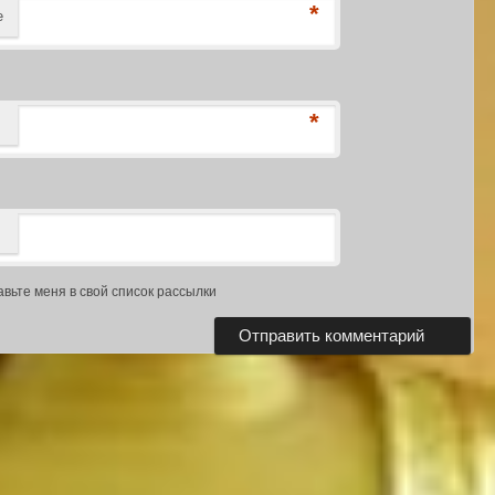
*
е
*
авьте меня в свой список рассылки