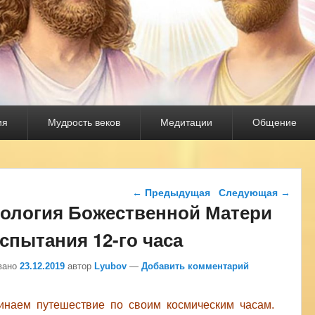
ия
Мудрость веков
Медитации
Общение
Навигация по записям
←
Предыдущая
Следующая
→
ология Божественной Матери
Испытания 12-го часа
вано
23.12.2019
автор
Lyubov
—
Добавить комментарий
инаем путешествие по своим космическим часам.