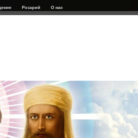
ение
Розарий
О нас