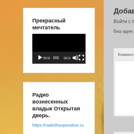
Доба
Прекрасный
Войти с
мечтатель
Ваш адрес 
Видеоплеер
Коммен
00:00
06:04
Радио
вознесенных
владык Открытая
дверь.
https://radiotheopendoor.ru