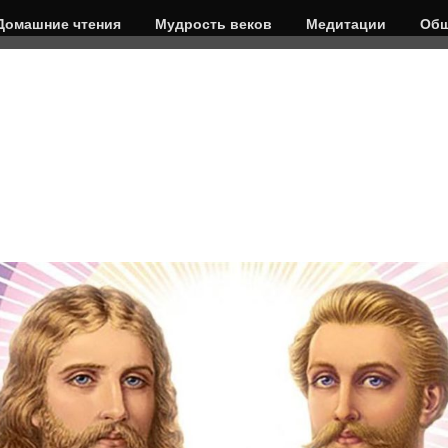
Домашние чтения
Мудрость веков
Медитации
Общ