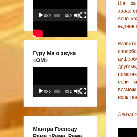
Шаг за
характе
00:00
00:00
ясно ка
единое 
Развит
способо
Гуру Ма о звуке
«ОМ»
циферб
другому
Видеоплеер
помогаю
если м
возмож
00:00
03:11
испытан
Элизабе
Мантра Господу
Раме «Рама, Рама,