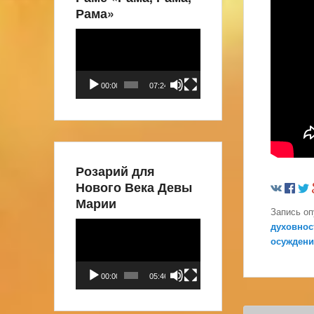
Рама»
Видеоплеер
00:00
07:24
Розарий для
Нового Века Девы
Марии
Запись о
Видеоплеер
духовнос
осуждени
00:00
05:46