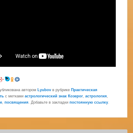
публикована автором
Lyubov
в рубрике
Практическая
ть
с метками
астрологический знак Козерог
,
астрология
,
е
,
посвящения
. Добавьте в закладки
постоянную ссылку
.