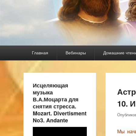
Основное
Главная
Вебинары
Домашние чтен
меню
Исцеляющая
Астр
музыка
В.А.Моцарта для
10. 
снятия стресса.
Mozart. Divertisment
Опублико
No3. Andante
Видеоплеер
Мы нач