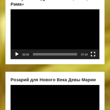
Рама»
Видеоплеер
00:00
07:24
Розарий для Нового Века Девы Марии
Видеоплеер