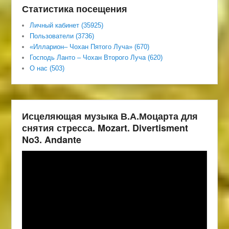
Статистика посещения
Личный кабинет (35925)
Пользователи (3736)
«Илларион– Чохан Пятого Луча» (670)
Господь Ланто – Чохан Второго Луча (620)
О нас (503)
Исцеляющая музыка В.А.Моцарта для
снятия стресса. Mozart. Divertisment
No3. Andante
Видеоплеер