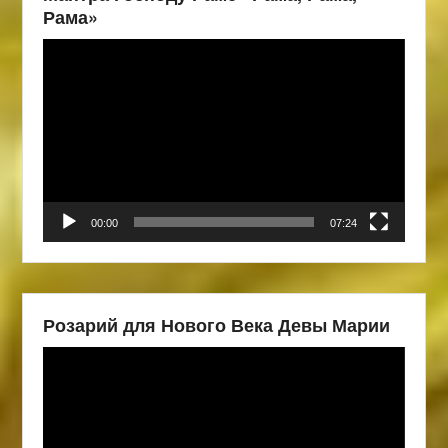
Рама»
Видеоплеер
00:00
07:24
Розарий для Нового Века Девы Марии
Видеоплеер