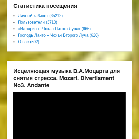
Статистика посещения
Личный кабинет (35212)
Пользователи (3713)
«Илларион– Чохан Пятого Луча» (666)
Господь Ланто – Чохан Второго Луча (620)
О нас (502)
Исцеляющая музыка В.А.Моцарта для
снятия стресса. Mozart. Divertisment
No3. Andante
Видеоплеер