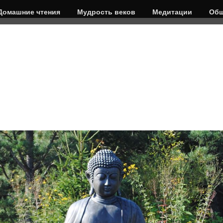
Домашние чтения
Мудрость веков
Медитации
Общ