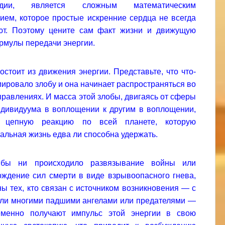
судии, является сложным математическим
ием, которое простые искренние сердца не всегда
ют. Поэтому цените сам факт жизни и движущую
рмулы передачи энергии.
остоит из движения энергии. Представьте, что что-
иировало злобу и она начинает распространяться во
правлениях. И масса этой злобы, двигаясь от сферы
ндивидуума в воплощении к другим в воплощении,
т цепную реакцию по всей планете, которую
альная жизнь едва ли способна удержать.
бы ни происходило развязывание войны или
ждение сил смерти в виде взрывоопасного гнева,
ы тех, кто связан с источником возникновения — с
ли многими падшими ангелами или предателями —
еменно получают импульс этой энергии в свою