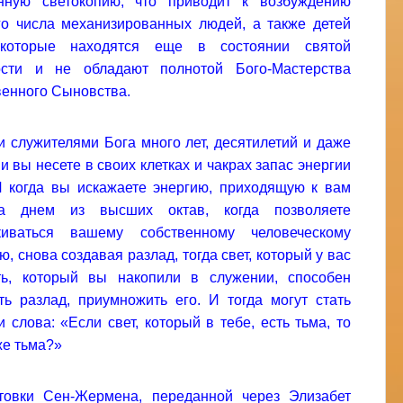
онную светокопию, что приводит к возбуждению
о числа механизированных людей, а также детей
 которые находятся еще в состоянии святой
ости и не обладают полнотой Бого-Мастерства
енного Сыновства.
 служителями Бога много лет, десятилетий и даже
 и вы несете в своих клетках и чакрах запас энергии
И когда вы искажаете энергию, приходящую к вам
а днем из высших октав, когда позволяете
киваться вашему собственному человеческому
ю, снова создавая разлад, тогда свет, который у вас
ть, который вы накопили в служении, способен
ть разлад, приумножить его. И тогда могут стать
 слова: «Если свет, который в тебе, есть тьма, то
же тьма?»
ктовки Сен-Жермена, переданной через Элизабет