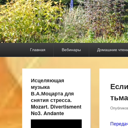
Основное
Главная
Вебинары
Домашние чтен
меню
Исцеляющая
Если
музыка
В.А.Моцарта для
тьма
снятия стресса.
Mozart. Divertisment
Опублико
No3. Andante
Видеоплеер
Передач