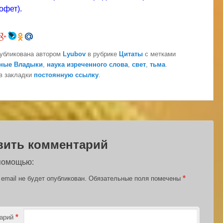
офет).
публикована автором
Lyubov
в рубрике
Цитаты
с метками
нные Владыки
,
наука изреченного слова
,
свет
,
тьма
.
в закладки
постоянную ссылку
.
вить комментарий
 помощью:
*
email не будет опубликован.
Обязательные поля помечены
*
тарий