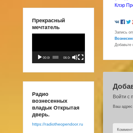
Клэр Пр
Прекрасный
мечтатель
Запись о
Видеоплеер
Вознесе
Добавьте 
00:00
06:04
Доба
Радио
Войти с
вознесенных
владык Открытая
Ваш адрес 
дверь.
https://radiotheopendoor.ru
Коммен