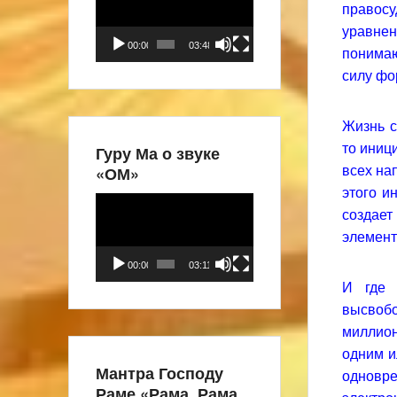
право
уравнен
00:00
03:48
понима
силу фо
Жизнь с
то иниц
Гуру Ма о звуке
«ОМ»
всех на
этого и
Видеоплеер
создае
элемент
00:00
03:11
И где 
высвобо
миллион
одним и
Мантра Господу
одновр
Раме «Рама, Рама,