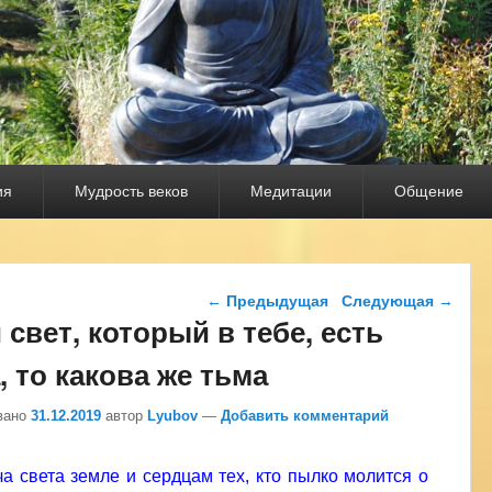
ия
Мудрость веков
Медитации
Общение
Навигация по записям
←
Предыдущая
Следующая
→
 свет, который в тебе, есть
, то какова же тьма
вано
31.12.2019
автор
Lyubov
—
Добавить комментарий
а света земле и сердцам тех, кто пылко молится о