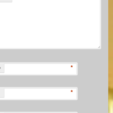
*
е
*