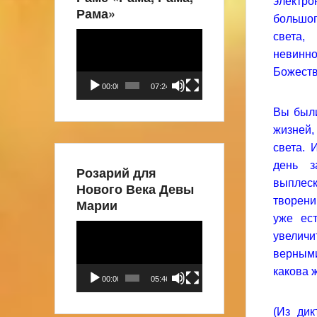
электр
Рама»
большог
света,
Видеоплеер
невинн
Божеств
00:00
07:24
Вы были
жизней,
света. 
день з
Розарий для
выплес
Нового Века Девы
творени
Марии
уже ес
Видеоплеер
увеличи
верными
какова 
00:00
05:46
(Из ди