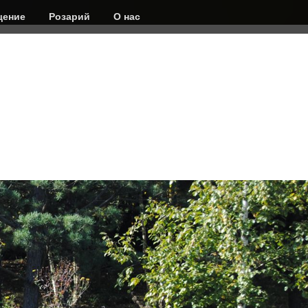
ение
Розарий
О нас