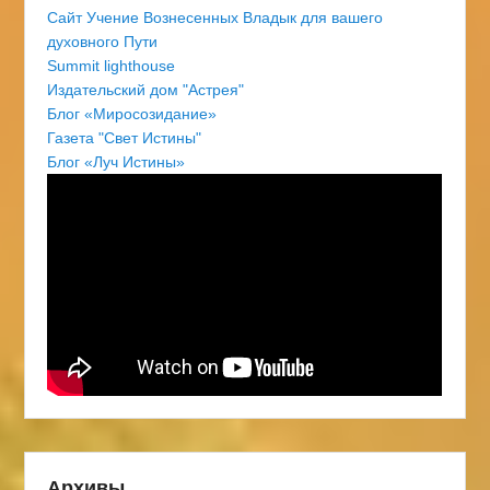
Сайт Учение Вознесенных Владык для вашего
духовного Пути
Summit lighthouse
Издательский дом "Астрея"
Блог «Миросозидание»
Газета "Свет Истины"
Блог «Луч Истины»
Архивы