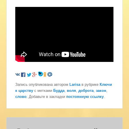
Запись опубликована автором
Larisa
в рубрике
Ключи
к царству
с метками
Будда
,
воля
,
доброта
,
закон
,
слово
. Добавьте в закладки
постоянную ссылку
.