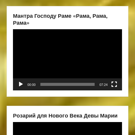
Мантра Господу Раме «Рама, Рама,
Рама»
Видеоплеер
00:00
07:24
Розарий для Нового Века Девы Марии
Видеоплеер