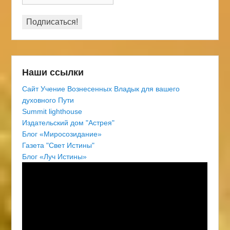
Наши ссылки
Сайт Учение Вознесенных Владык для вашего
духовного Пути
Summit lighthouse
Издательский дом "Астрея"
Блог «Миросозидание»
Газета "Свет Истины"
Блог «Луч Истины»