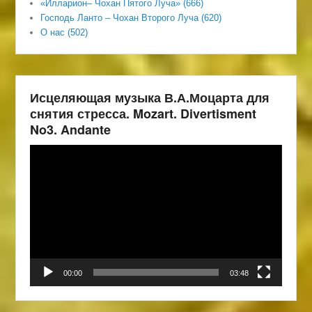
«Илларион– Чохан Пятого Луча» (666)
Господь Ланто – Чохан Второго Луча (620)
О нас (502)
Исцеляющая музыка В.А.Моцарта для
снятия стресса. Mozart. Divertisment
No3. Andante
Видеоплеер
00:00
03:48