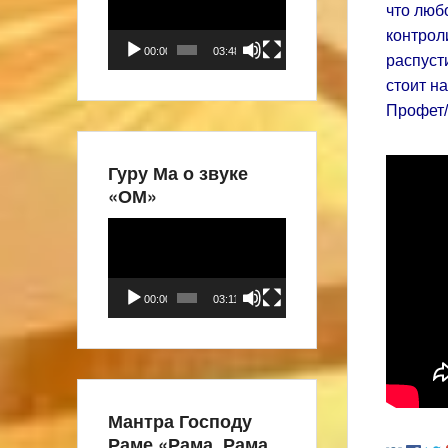
что люб
контрол
00:00
03:48
распусти
стоит н
Профет/
Гуру Ма о звуке
«ОМ»
Видеоплеер
00:00
03:11
Мантра Господу
Раме «Рама, Рама,