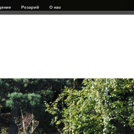
ение
Розарий
О нас