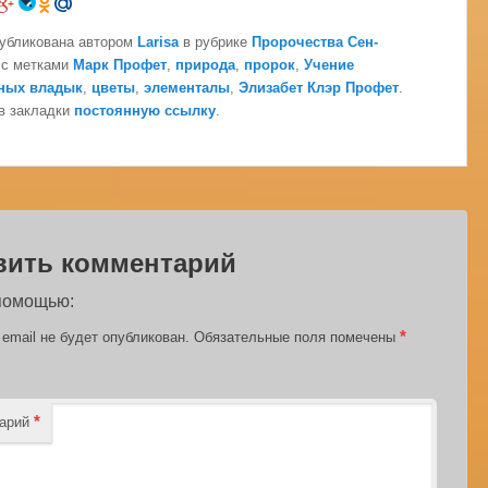
публикована автором
Larisa
в рубрике
Пророчества Сен-
с метками
Марк Профет
,
природа
,
пророк
,
Учение
ных владык
,
цветы
,
элементалы
,
Элизабет Клэр Профет
.
в закладки
постоянную ссылку
.
вить комментарий
 помощью:
*
email не будет опубликован.
Обязательные поля помечены
*
тарий