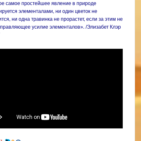
ое самое простейшее явление в природе
ируется элементалами, ни один цветок не
тся, ни одна травинка не прорастет, если за этим не
аправляющее усилие элементалов». /Элизабет Клэр