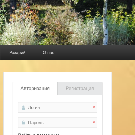
Розарий
О нас
Авторизация
Регистрация
*
*