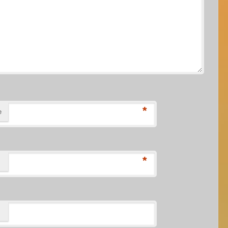
*
е
*