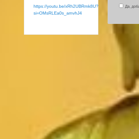
https://youtu.be/xRh2UBRmk8U?
Да, доб
si=OMsRLEa0s_amvhJ4