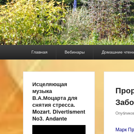
Основное
Главная
Вебинары
Домашние чтен
меню
Исцеляющая
Прор
музыка
В.А.Моцарта для
Забо
снятия стресса.
Mozart. Divertisment
Опублико
No3. Andante
Видеоплеер
Марк Пр