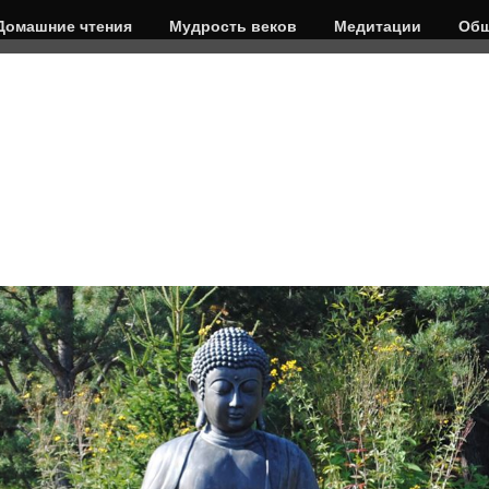
Домашние чтения
Мудрость веков
Медитации
Общ