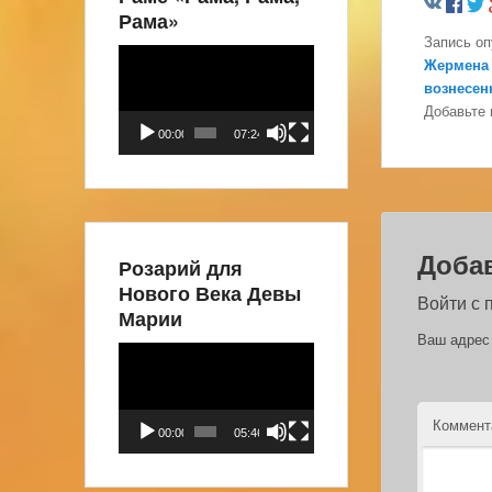
Рама»
Запись о
Видеоплеер
Жермена
вознесен
Добавьте 
00:00
07:24
Доба
Розарий для
Нового Века Девы
Войти с
Марии
Ваш адрес 
Видеоплеер
Коммен
00:00
05:46