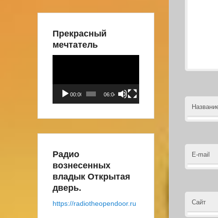
Прекрасный
мечтатель
Видеоплеер
00:00
06:04
Названи
Радио
E-mail
вознесенных
владык Открытая
дверь.
Сайт
https://radiotheopendoor.ru