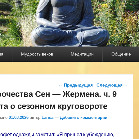
ия
Мудрость веков
Медитации
Общение
Навигация по записям
←
Предыдущая
Следующая
→
очества Сен — Жермена. ч. 9
та о сезонном круговороте
вано
01.03.2026
автор
Larisa
—
Добавить комментарий
офет однажды заметил: «Я пришел к убеждению,