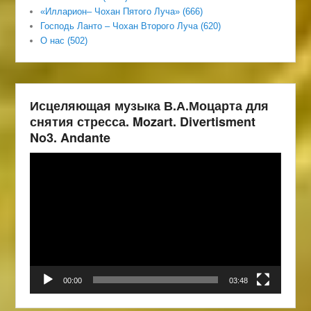
«Илларион– Чохан Пятого Луча» (666)
Господь Ланто – Чохан Второго Луча (620)
О нас (502)
Исцеляющая музыка В.А.Моцарта для
снятия стресса. Mozart. Divertisment
No3. Andante
Видеоплеер
00:00
03:48