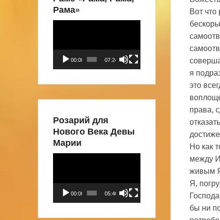
Рама»
Вот что
бескоры
Видеоплеер
самоотв
самоотв
соверша
00:00
07:24
я подра
это все
воплоще
права, 
Розарий для
отказат
Нового Века Девы
достиже
Марии
Но как 
Видеоплеер
между И
живым Я
Я, погру
00:00
05:46
Господа
бы ни п