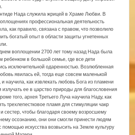
.
нтиде Нада служила жрицей в Храме Любви. В
воплощениях профессиональная деятельность
ла, как правило, связана с правом, что позволило
пить богатый опыт в области защиты угнетенных
ли.
днем воплощении 2700 лет тому назад Нада была
 ребенком в большой семье, где все дети
ись исключительной одаренностью. Возлюбленная
юбовь явилась ей, тогда еще совсем маленькой
, и научила, как извлекать любовь Бога из пламени
и излучать ее в царство природы для благословения
роме того, архея Третьего Луча научила Наду, как
ть трехлепестковое пламя для стимуляции чакр
 и сестер, чтобы благодаря своему возросшему
нему осознанию, они они смогли принести людям
 с помощью искусства возвысить на Земле культуру
енной Матери.