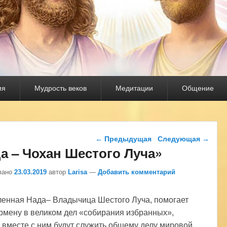
ия
Мудрость веков
Медитации
Общение
Навигация по записям
←
Предыдущая
Следующая
→
а – Чохан Шестого Луча»
вано
23.03.2019
автор
Larisa
—
Добавить комментарий
енная Нада– Владычица Шестого Луча, помогает
мену в великом дел «собирания избранных»,
 вместе с ним будут служить общему делу мировой