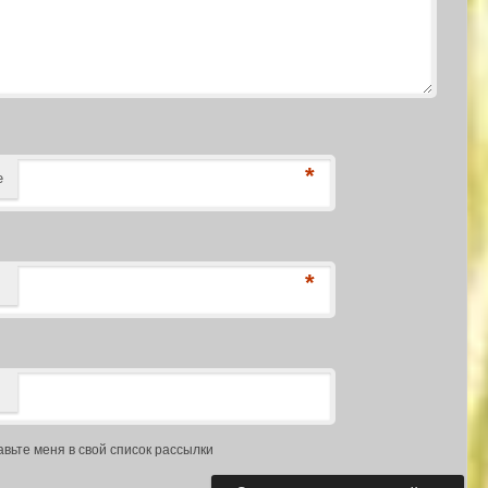
*
е
*
авьте меня в свой список рассылки