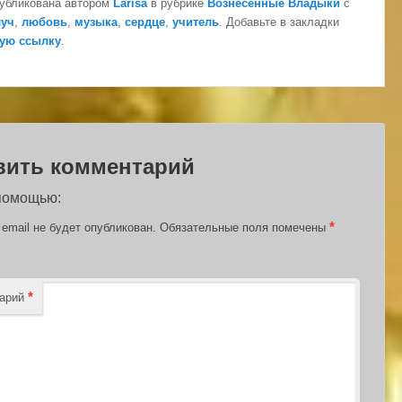
публикована автором
Larisa
в рубрике
Вознесенные Владыки
с
луч
,
любовь
,
музыка
,
сердце
,
учитель
. Добавьте в закладки
ую ссылку
.
вить комментарий
 помощью:
*
email не будет опубликован.
Обязательные поля помечены
*
тарий