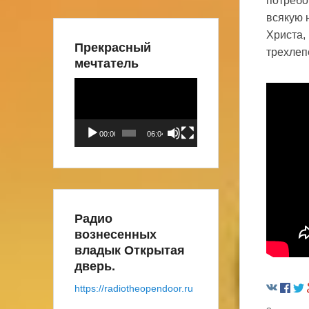
потребо
всякую 
Христа,
Прекрасный
трехле
мечтатель
Видеоплеер
00:00
06:04
Радио
вознесенных
владык Открытая
дверь.
https://radiotheopendoor.ru