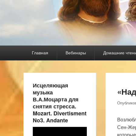
Основное
Главная
Вебинары
Домашние чтен
меню
Исцеляющая
«Над
музыка
В.А.Моцарта для
Опублико
снятия стресса.
Mozart. Divertisment
No3. Andante
Возлюбл
Сен-Жер
Видеоплеер
которые