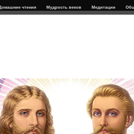
Домашние чтения
Мудрость веков
Медитации
Общ