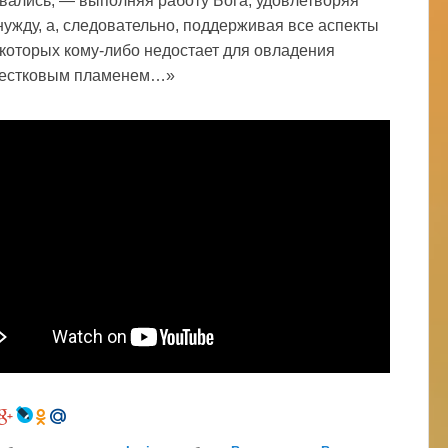
вались, — выполняя работу Бога, удовлетворяя
нужду, а, следовательно, поддерживая все аспекты
 которых кому-либо недостает для овладения
пестковым пламенем…»