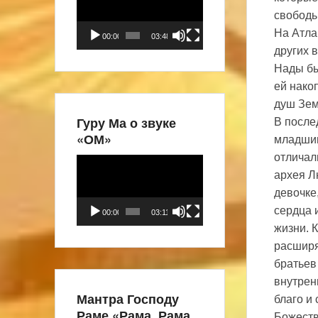
свободы
На Атла
00:00
03:48
других 
Нады бы
ей нако
душ Зем
Гуру Ма о звуке
В после
«ОМ»
младшим
отличал
Видеоплеер
архея Л
девочке
сердца 
00:00
03:11
жизни. К
расширя
братьев
внутрен
Мантра Господу
благо и
Раме «Рама, Рама,
Божеств